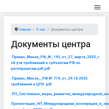
Главная
О нас
Документы центра
Документы центра
Приказ_Минэк_РФ_№_195_от_27_марта_2025_г
об утв требований к субъектам РФ по
регппроектам pdf.pdf
Приказ_Минэк__РФ № 719_от_29.10.2025
требования к ЦПЭ .pdf
РП_Системные_меры_развития_международной_коо
Презентация_НП_Международная_кооперация_и_экс