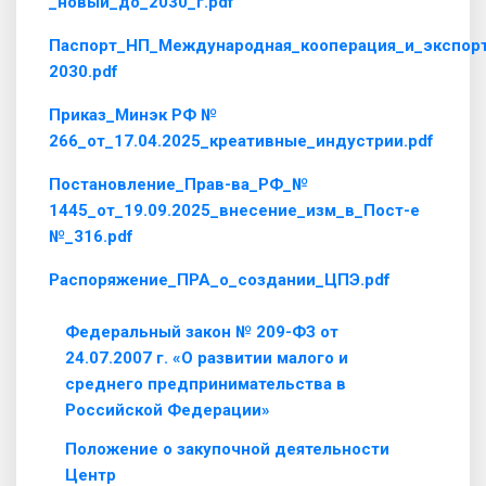
_новый_до_2030_г.pdf
Паспорт_НП_Международная_кооперация_и_экспорт
2030.pdf
Приказ_Минэк РФ №
266_от_17.04.2025_креативные_индустрии.pdf
Постановление_Прав-ва_РФ_№
1445_от_19.09.2025_внесение_изм_в_Пост-е
№_316.pdf
Распоряжение_ПРА_о_создании_ЦПЭ.pdf
Федеральный закон № 209-ФЗ от
24.07.2007 г. «О развитии малого и
среднего предпринимательства в
Российской Федерации»
Положение о закупочной деятельности
Центр