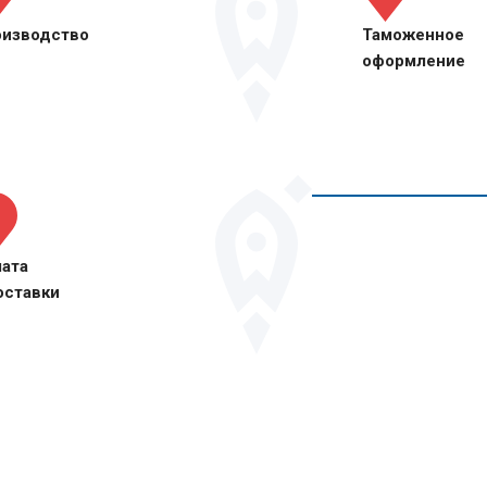
оиск покупателя
Сертификаци
оизводство
Таможенное
оформление
азмещение на электронных торговых
щадках
еревод сайта
Акселерационные программы
ащита интеллектуальной
Консультации
еминары Школы экспорта РЭЦ
ственности, патентование
оформлению
Сертификация
ата
оставки
инансовые услуги группы РЭЦ
онсультации по налогообложению в
ре ВЭД