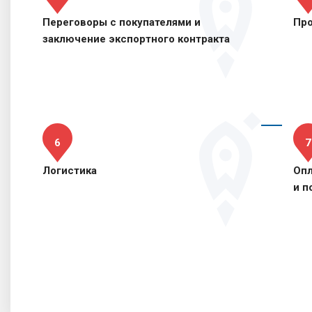
П
Переговоры с покупателями и
Пр
заключение экспортного контракта
Р
пло
П
Экспертиза и сопровождение
З
С
соб
Перевод и адаптация
6
7
Бизнес-миссия и реверсная бизнес-
миссия
Логистика
Опл
и п
Выставка
Подготовка коммерческого предложения
Консультации по вопросам логистики
Ф
Программы возмещения затрат
К
сфе