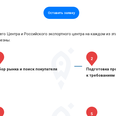
Оставить заявку
го Центра и Российского экспортного центра на каждом из эт
лезны.
2
ор рынка и поиск покупателя
Подготовка пр
к требованиям
онсультации
Консультации
аркетинговое
Перевод мате
5
атентное исследование
упаковки